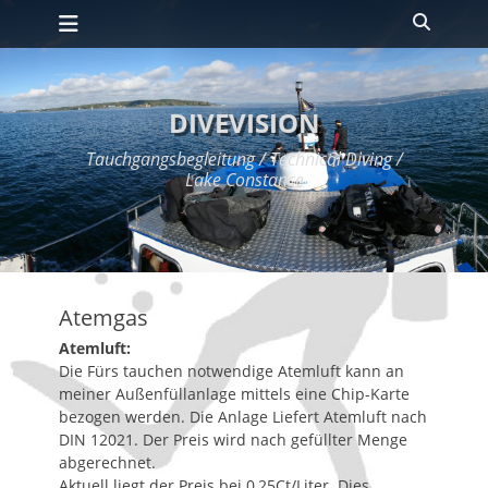
Primäres Menü
Zum
Suche
Inhalt
springen
DIVEVISION
Tauchgangsbegleitung / Technical Diving /
Lake Constance
Atemgas
Atemluft:
Die Fürs tauchen notwendige Atemluft kann an
meiner Außenfüllanlage mittels eine Chip-Karte
bezogen werden. Die Anlage Liefert Atemluft nach
DIN 12021. Der Preis wird nach gefüllter Menge
abgerechnet.
Aktuell liegt der Preis bei 0,25Ct/Liter. Dies